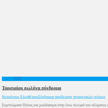
19
Φεβ
2018
Ταρσιαίου σωλήνα σύνδρομο
Νερούτσος Ελευθέριος
Σύνδρομα παγίδευσης περιφερικών νεύρων
Συμπτώματα Πόνος και μούδιασμα στην έσω πλευρά του πέλματος που