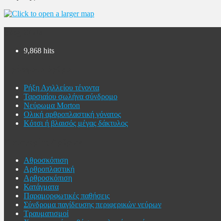
Blog Stats
9,868 hits
Πρόσφατα άρθρα
Ρήξη Αχιλλείου τένοντα
Ταρσιαίου σωλήνα σύνδρομο
Νεύρωμα Morton
Ολική αρθροπλαστική γόνατος
Κότσι ή βλαισός μέγας δάκτυλος
Κατηγορίες Άρθρων
Αθροσκόπιση
Αρθροπλαστική
Αρθροσκόπιση
Κατάγματα
Παραμορφωτικές παθήσεις
Σύνδρομα παγίδευσης περιφερικών νεύρων
Τραυματισμοί