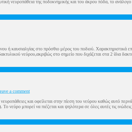
ευτική νευροπάθεια της ποδοκνημικής και του άκρου πόδα, το ανάλογ
νου ή καυσιαλγίας στο πρόσθιο μέρος του ποδιού. Χαρακτηριστικά επ
δακτυλικού νεύρου,ακριβώς στο σημείο που διχάζεται στα 2 ίδια δακτ
eave a comment
 νευροπάθειες και οφείλεται στην πίεση του νεύρου καθώς αυτό περν
Το νεύρο μπορεί να πιέζεται και ψηλότερα σε όλες αυτές τις ινώδει