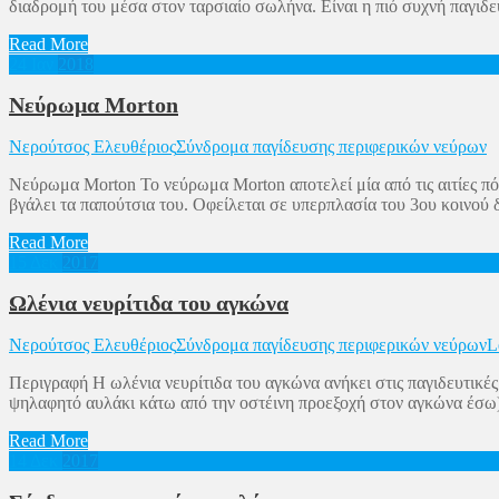
διαδρομή του μέσα στον ταρσιαίο σωλήνα. Είναι η πιό συχνή παγιδ
Read More
24
Ιαν
2018
Νεύρωμα Morton
Νερούτσος Ελευθέριος
Σύνδρομα παγίδευσης περιφερικών νεύρων
Νεύρωμα Morton Το νεύρωμα Morton αποτελεί μία από τις αιτίες πό
βγάλει τα παπούτσια του. Οφείλεται σε υπερπλασία του 3ου κοινού 
Read More
15
Δεκ
2017
Ωλένια νευρίτιδα του αγκώνα
Νερούτσος Ελευθέριος
Σύνδρομα παγίδευσης περιφερικών νεύρων
L
Περιγραφή Η ωλένια νευρίτιδα του αγκώνα ανήκει στις παγιδευτικές
ψηλαφητό αυλάκι κάτω από την οστέινη προεξοχή στον αγκώνα έσω). 
Read More
14
Δεκ
2017