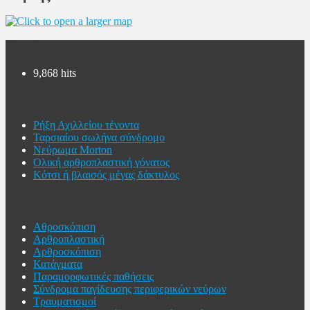
Blog Stats
9,868 hits
Πρόσφατα άρθρα
Ρήξη Αχιλλείου τένοντα
Ταρσιαίου σωλήνα σύνδρομο
Νεύρωμα Morton
Ολική αρθροπλαστική γόνατος
Κότσι ή βλαισός μέγας δάκτυλος
Κατηγορίες Άρθρων
Αθροσκόπιση
Αρθροπλαστική
Αρθροσκόπιση
Κατάγματα
Παραμορφωτικές παθήσεις
Σύνδρομα παγίδευσης περιφερικών νεύρων
Τραυματισμοί