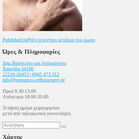
Πλοήγηση
Published in
Ρήξη τενοντίου πετάλου του ώμου
άρθρων
Ώρες & Πληροφορίες
Δημ.Βασιλείου και Ανδρούτσου
Χαλκίδα 34100
22210 20453 | 6945 473 312
info@neroutsos-orthosurgery.gr
Πρωί 8.30-13.00
Απόγευμα 18.00-20.00
Τετάρτη ημέρα χειρουργείου
μετά από τηλεφωνική συννενόηση
Χάρτης