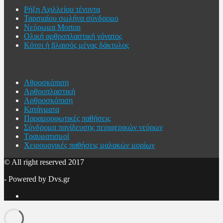
Ρήξη Αχιλλείου τένοντα
Ταρσιαίου σωλήνα σύνδρομο
Νεύρωμα Morton
Ολική αρθροπλαστική γόνατος
Κότσι ή βλαισός μέγας δάκτυλος
Κατηγορίες Άρθρων
Αθροσκόπιση
Αρθροπλαστική
Αρθροσκόπιση
Κατάγματα
Παραμορφωτικές παθήσεις
Σύνδρομα παγίδευσης περιφερικών νεύρων
Τραυματισμοί
Χειρουργικές παθήσεις μαλακών μορίων
© All right reserved 2017
- Powered by Dvs.gr