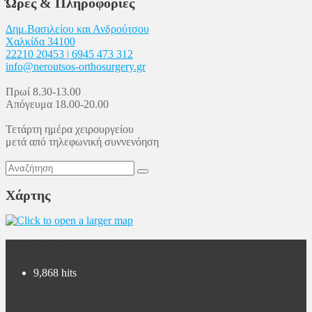
Ώρες & Πληροφορίες
Δημ.Βασιλείου και Ανδρούτσου
Χαλκίδα 34100
22210 20453 | 6945 473 312
info@neroutsos-orthosurgery.gr
Πρωί 8.30-13.00
Απόγευμα 18.00-20.00
Τετάρτη ημέρα χειρουργείου
μετά από τηλεφωνική συννενόηση
Χάρτης
Blog Stats
9,868 hits
Πρόσφατα άρθρα