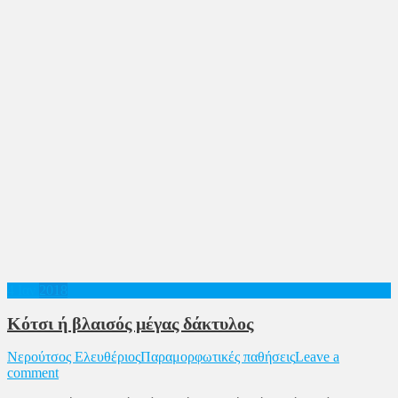
4
Ιαν
2018
Κότσι ή βλαισός μέγας δάκτυλος
Νερούτσος Ελευθέριος
Παραμορφωτικές παθήσεις
Leave a
comment